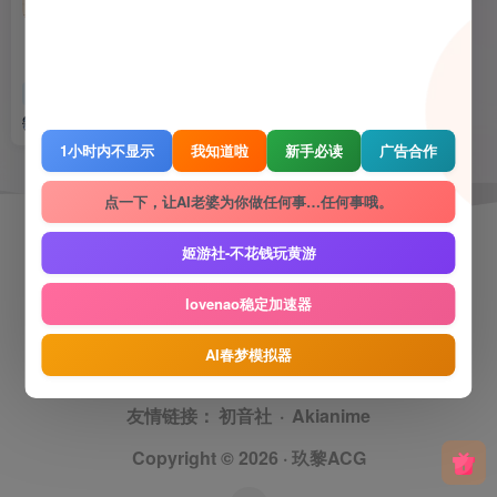
【PC / 汉化】晴天咖啡馆
Gal
电脑游戏
绯玉丸
6979
1小时内不显示
我知道啦
新手必读
广告合作
点一下，让AI老婆为你做任何事…任何事哦。
玖黎ACG
姬游社-不花钱玩黄游
本站大部分资源收集于网络，仅供学习交流使用，版权
lovenao稳定加速器
归原作者所有。本站发布的内容若侵犯到您的权益，请
联系删除
友链申请
免责声明
广告合作
关于我们
隐
AI春梦模拟器
私政策
友情链接：
初音社
·
Akianime
Copyright © 2026 ·
玖黎ACG