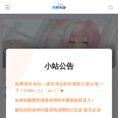
Sunny Cafe
小站公告
排序
更新
浏览
点赞
评论
如果喜欢本站，请给身边的好朋友们多分享一
下！Ciallo～(∠・ω< )⌒★
如果加载网页缓慢使用科学重新刷新进入！
解压码等各种问题请阅读网站公告及“新手必读”