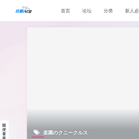
首页
论坛
分类
新人必
随
便
楽園のクニークルス
看
看