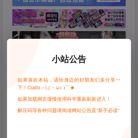
小站公告
如果喜欢本站，请给身边的好朋友们多分享一
©
版权声明
下！Ciallo～(∠・ω< )⌒★
1 · 内容来源于网络，仅供学习交流，请下载后24小时进行删除
2 · 直播录播，请去汉化相关原地址查看和申请授权
如果加载网页缓慢使用科学重新刷新进入！
3 · 转载请去原帖查看和申请授权，禁止转本站原档，请重新压制，切
勿用于商业用途！
解压码等各种问题请阅读网站公告及“新手必读”
4 · 如遇到内容侵权等问题，请邮箱联系管理员，将及时予以删除
5 · 所有言论和图片仅代表用户其自身，不代表网站立场
THE END