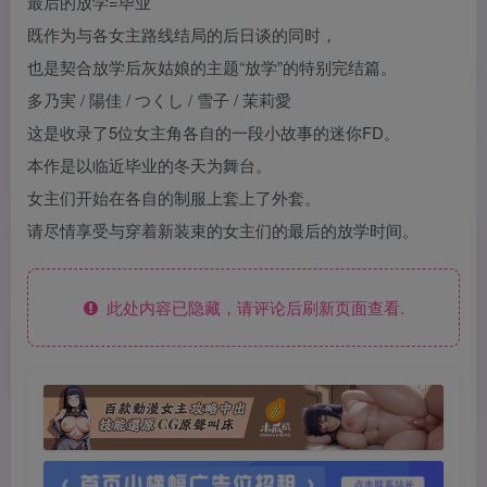
最后的放学=毕业
既作为与各女主路线结局的后日谈的同时，
也是契合放学后灰姑娘的主题“放学”的特别完结篇。
多乃実 / 陽佳 / つくし / 雪子 / 茉莉愛
这是收录了5位女主角各自的一段小故事的迷你FD。
本作是以临近毕业的冬天为舞台。
女主们开始在各自的制服上套上了外套。
请尽情享受与穿着新装束的女主们的最后的放学时间。
此处内容已隐藏，请评论后刷新页面查看.