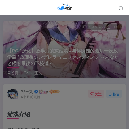
9
3788
2112
【PC / 汉化】放学后的灰姑娘 ~与你所走的最后一次放
学路 / 放課後シンデレラ ミニファンディスク ～あなた
と帰る最後の下校道～
首页
Gal
正文
绯玉丸
关注
私信
6个月前更新
游戏介绍