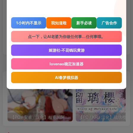
Gal
电脑游戏
喜欢就支持一下吧
1小时内不显示
我知道啦
新手必读
广告合作
点一下，让AI老婆为你做任何事…任何事哦。
点赞
2112
赞赏
收藏
姬游社-不花钱玩黄游
随机推荐
lovenao稳定加速器
AI春梦模拟器
【PC / 安卓 / 汉化】相克的阿尔蒂尔
【P