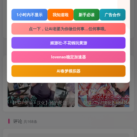
喜欢就支持一下吧
1小时内不显示
我知道啦
新手必读
广告合作
点赞
1324
赞赏
收藏
2
点一下，让AI老婆为你做任何事…任何事哦。
姬游社-不花钱玩黄游
随机推荐
lovenao稳定加速器
AI春梦模拟器
【PC / 安卓 / 汉化】她的爱是一种施舍 / 彼女の愛は一種の施し
【PC / Ty / 汉化】Idol Days
评论
共168条