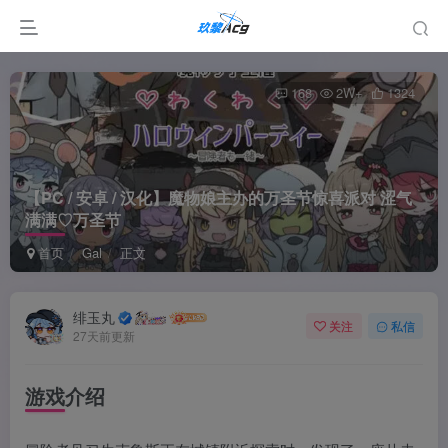
168
2W+
1324
【PC / 安卓 / 汉化】魔物娘主办的万圣节惊喜派对 涩气
满满♡万圣节
首页
Gal
正文
绯玉丸
关注
私信
27天前更新
游戏介绍