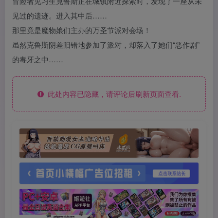
冒险者见习生克鲁斯正在城镇附近探索时，发现了一座从未
见过的遗迹。进入其中后……
那里竟是魔物娘们主办的万圣节派对会场！
虽然克鲁斯阴差阳错地参加了派对，却落入了她们“恶作剧”
的毒牙之中……
此处内容已隐藏，请评论后刷新页面查看.