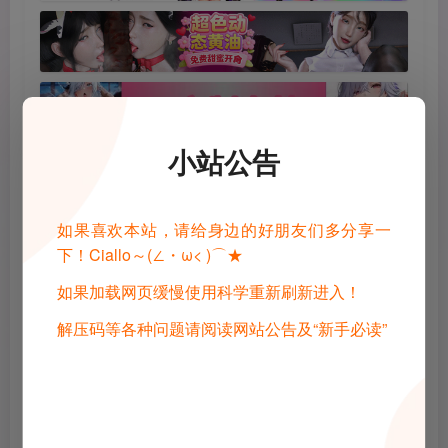
小站公告
©
版权声明
1 · 内容来源于网络，仅供学习交流，请下载后24小时进行删除
2 · 直播录播，请去汉化相关原地址查看和申请授权
如果喜欢本站，请给身边的好朋友们多分享一
3 · 转载请去原帖查看和申请授权，禁止转本站原档，请重新压制，切
下！Ciallo～(∠・ω< )⌒★
勿用于商业用途！
4 · 如遇到内容侵权等问题，请邮箱联系管理员，将及时予以删除
如果加载网页缓慢使用科学重新刷新进入！
5 · 所有言论和图片仅代表用户其自身，不代表网站立场
THE END
解压码等各种问题请阅读网站公告及“新手必读”
Gal
手机游戏
电脑游戏
# 魔物っ子主催わくわくハロウィンパーティー～冒険者も一緒～