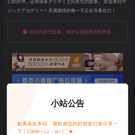
们的伙伴，还有很多クラヤミ之间发生的故事。 欢迎来到マ
ジックアカデミー！充满激情的每一天正在等着你们！
此处内容已隐藏，请评论后刷新页面查看.
小站公告
如果喜欢本站，请给身边的好朋友们多分享一
下！Ciallo～(∠・ω< )⌒★