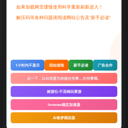
如果加载网页缓慢使用科学重新刷新进入！
解压码等各种问题请阅读网站公告及“新手必读”
©
版权声明
1 · 内容来源于网络，仅供学习交流，请下载后24小时进行删除
2 · 直播录播，请去汉化相关原地址查看和申请授权
3 · 转载请去原帖查看和申请授权，禁止转本站原档，请重新压制，切
勿用于商业用途！
4 · 如遇到内容侵权等问题，请邮箱联系管理员，将及时予以删除
5 · 所有言论和图片仅代表用户其自身，不代表网站立场
1小时内不显示
我知道啦
新手必读
广告合作
THE END
点一下，让AI老婆为你做任何事…任何事哦。
Gal
电脑游戏
姬游社-不花钱玩黄游
# エスクード
# Escude
lovenao稳定加速器
喜欢就支持一下吧
AI春梦模拟器