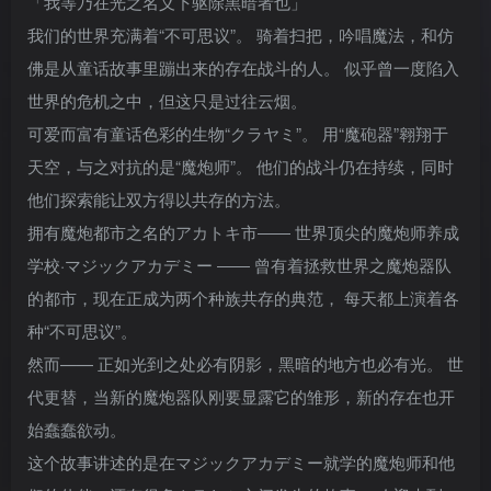
「我等乃在光之名义下驱除黑暗者也」
我们的世界充满着“不可思议”。 骑着扫把，吟唱魔法，和仿
佛是从童话故事里蹦出来的存在战斗的人。 似乎曾一度陷入
世界的危机之中，但这只是过往云烟。
可爱而富有童话色彩的生物“クラヤミ”。 用“魔砲器”翱翔于
天空，与之对抗的是“魔炮师”。 他们的战斗仍在持续，同时
他们探索能让双方得以共存的方法。
拥有魔炮都市之名的アカトキ市―― 世界顶尖的魔炮师养成
学校·マジックアカデミー ―― 曾有着拯救世界之魔炮器队
的都市，现在正成为两个种族共存的典范， 每天都上演着各
种“不可思议”。
然而—— 正如光到之处必有阴影，黑暗的地方也必有光。 世
代更替，当新的魔炮器队刚要显露它的雏形，新的存在也开
始蠢蠢欲动。
这个故事讲述的是在マジックアカデミー就学的魔炮师和他