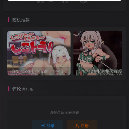
点赞
1108
赞赏
收藏
随机推荐
【PC / 汉化】色情旅行！色情旅行者 / しこトラ!しこびゅートラベラー
评论
共13条
请登录后发表评论
登录
注册