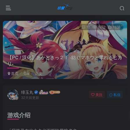
13
7972
1108
【PC / 汉化】あかときっ２！ -紡ぐマホウと零れるヒカ
リ-
首页
Gal
正文
绯玉丸
关注
私信
32天前更新
游戏介绍