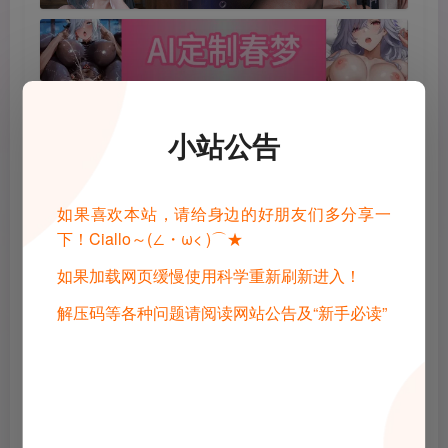
©
版权声明
小站公告
1 · 内容来源于网络，仅供学习交流，请下载后24小时进行删除
2 · 直播录播，请去汉化相关原地址查看和申请授权
3 · 转载请去原帖查看和申请授权，禁止转本站原档，请重新压制，切
勿用于商业用途！
4 · 如遇到内容侵权等问题，请邮箱联系管理员，将及时予以删除
如果喜欢本站，请给身边的好朋友们多分享一
5 · 所有言论和图片仅代表用户其自身，不代表网站立场
下！Ciallo～(∠・ω< )⌒★
THE END
如果加载网页缓慢使用科学重新刷新进入！
解压码等各种问题请阅读网站公告及“新手必读”
Gal
电脑游戏
# NTRMAN
# Seasons of Loss
# 失われた季節
# Ushinawareta Kisetsu
喜欢就支持一下吧