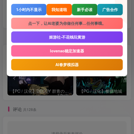
1小时内不显示
我知道啦
新手必读
广告合作
点赞
1228
赞赏
收藏
5
点一下，让AI老婆为你做任何事…任何事哦。
随机推荐
姬游社-不花钱玩黄游
lovenao稳定加速器
AI春梦模拟器
【PC / 汉化】DECOY 群青の魔女
【PC / 汉化】餐癮地城
评论
共128条
请登录后发表评论