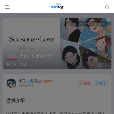
128
1.6W+
1228
【PC / 汉化】失落的季节
首页
Gal
正文
绯玉丸
关注
私信
33天前更新
游戏介绍
讲述了一个普通男学生的故事，以及他在一年四季的生活中