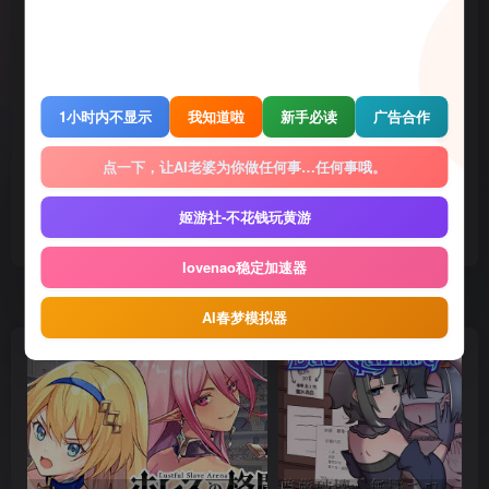
THE END
Gal
电脑游戏
1小时内不显示
我知道啦
新手必读
广告合作
喜欢就支持一下吧
点一下，让AI老婆为你做任何事…任何事哦。
姬游社-不花钱玩黄游
点赞
1907
赞赏
收藏
1
lovenao稳定加速器
随机推荐
AI春梦模拟器