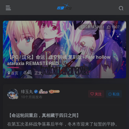
39
7811
1907
【PC / 汉化】命运 . 虚空明镜 复刻版 / Fate hollow
ataraxia REMASTERED
首页
Gal
正文
绯玉丸
关注
私信
10个月前发布
【命运轮回重启，真相藏于四日之间】
在第五次圣杯战争落幕后半年，冬木市迎来了短暂的平静。