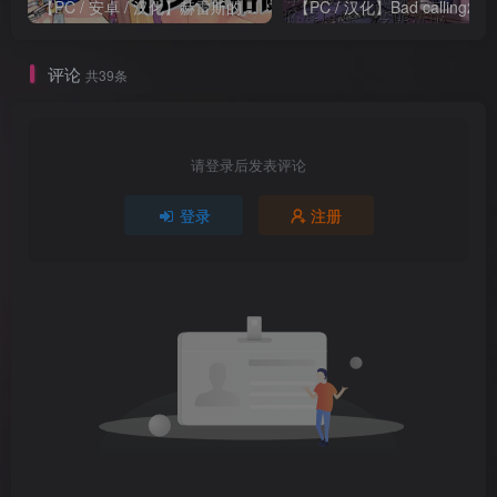
【PC / 安卓 / 汉化】赫雷斯的角斗场
【PC / 汉化】B
评论
共39条
请登录后发表评论
登录
注册