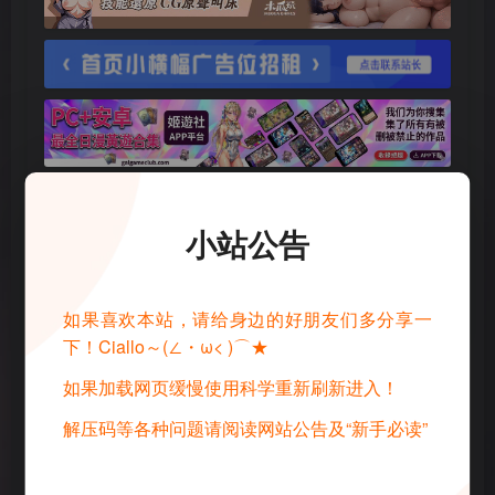
小站公告
如果喜欢本站，请给身边的好朋友们多分享一
下！Ciallo～(∠・ω< )⌒★
©
版权声明
如果加载网页缓慢使用科学重新刷新进入！
1 · 内容来源于网络，仅供学习交流，请下载后24小时进行删除
2 · 直播录播，请去汉化相关原地址查看和申请授权
解压码等各种问题请阅读网站公告及“新手必读”
3 · 转载请去原帖查看和申请授权，禁止转本站原档，请重新压制，切
勿用于商业用途！
4 · 如遇到内容侵权等问题，请邮箱联系管理员，将及时予以删除
5 · 所有言论和图片仅代表用户其自身，不代表网站立场