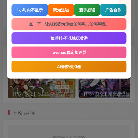
1小时内不显示
我知道啦
新手必读
广告合作
点赞
678
赞赏
收藏
5
点一下，让AI老婆为你做任何事…任何事哦。
姬游社-不花钱玩黄游
随机推荐
lovenao稳定加速器
AI春梦模拟器
【PC / 汉化】战国兰斯～三只乱砍乱刺乱烧的家伙 -slash!thrust!burn!-
评论
共42条
请登录后发表评论