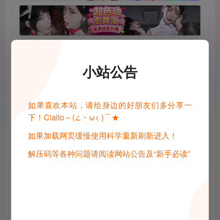
小站公告
©
版权声明
1 · 内容来源于网络，仅供学习交流，请下载后24小时进行删除
如果喜欢本站，请给身边的好朋友们多分享一
2 · 直播录播，请去汉化相关原地址查看和申请授权
下！Ciallo～(∠・ω< )⌒★
3 · 转载请去原帖查看和申请授权，禁止转本站原档，请重新压制，切
勿用于商业用途！
4 · 如遇到内容侵权等问题，请邮箱联系管理员，将及时予以删除
如果加载网页缓慢使用科学重新刷新进入！
5 · 所有言论和图片仅代表用户其自身，不代表网站立场
解压码等各种问题请阅读网站公告及“新手必读”
THE END
Gal
电脑游戏
喜欢就支持一下吧