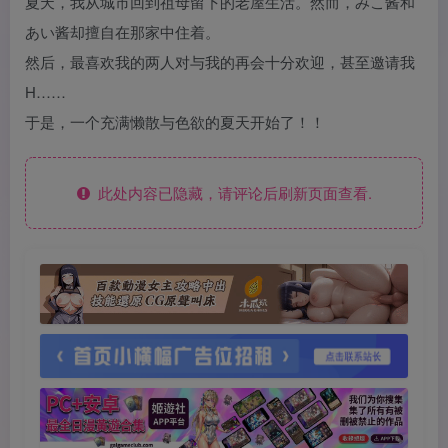
夏天，我从城市回到祖母留下的老屋生活。然而，みこ酱和
あい酱却擅自在那家中住着。
然后，最喜欢我的两人对与我的再会十分欢迎，甚至邀请我
H……
于是，一个充满懒散与色欲的夏天开始了！！
此处内容已隐藏，请评论后刷新页面查看.