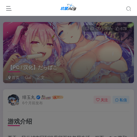
42
1.3W+
678
【PC / 汉化】だらぱこ
首页
Gal
正文
绯玉丸
关注
私信
6个月前发布
游戏介绍