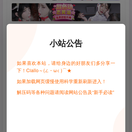
小站公告
©
版权声明
1 · 内容来源于网络，仅供学习交流，请下载后24小时进行删除
如果喜欢本站，请给身边的好朋友们多分享一
2 · 直播录播，请去汉化相关原地址查看和申请授权
下！Ciallo～(∠・ω< )⌒★
3 · 转载请去原帖查看和申请授权，禁止转本站原档，请重新压制，切
勿用于商业用途！
4 · 如遇到内容侵权等问题，请邮箱联系管理员，将及时予以删除
如果加载网页缓慢使用科学重新刷新进入！
5 · 所有言论和图片仅代表用户其自身，不代表网站立场
解压码等各种问题请阅读网站公告及“新手必读”
THE END
Gal
手机游戏
电脑游戏
喜欢就支持一下吧