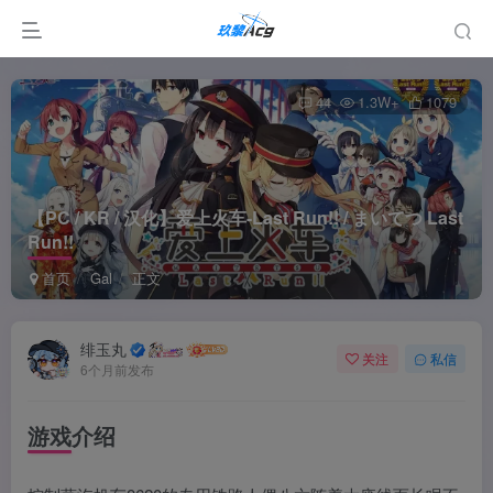
44
1.3W+
1079
【PC / KR / 汉化】爱上火车-Last Run!! / まいてつ Last
Run!!
首页
Gal
正文
绯玉丸
关注
私信
6个月前发布
游戏介绍