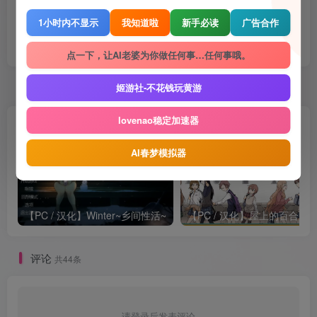
1小时内不显示
我知道啦
新手必读
广告合作
点赞
1079
赞赏
收藏
点一下，让AI老婆为你做任何事…任何事哦。
姬游社-不花钱玩黄游
随机推荐
lovenao稳定加速器
AI春梦模拟器
【PC / 汉化】Winter~乡间性活~
【PC / 汉化】屋上的百合灵
评论
共44条
请登录后发表评论