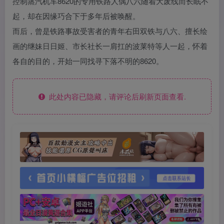
控制蒸汽机车8620的专用铁路人偶八六随着大废线而长眠不
起，却在因缘巧合下于多年后被唤醒。
而后，曾是铁路事故受害者的青年右田双铁与八六、擅长绘
画的继妹日日姬、市长社长一肩扛的波莱特等人一起，怀着
各自的目的，开始一同找寻下落不明的8620。
此处内容已隐藏，请评论后刷新页面查看.