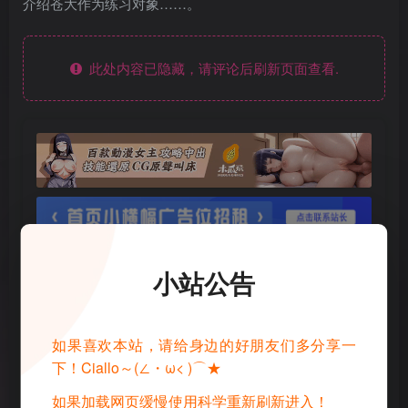
介绍苍大作为练习对象……。
此处内容已隐藏，请评论后刷新页面查看.
小站公告
如果喜欢本站，请给身边的好朋友们多分享一
下！Ciallo～(∠・ω< )⌒★
如果加载网页缓慢使用科学重新刷新进入！