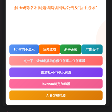
解压码等各种问题请阅读网站公告及“新手必读”
©
版权声明
1 · 内容来源于网络，仅供学习交流，请下载后24小时进行删除
2 · 直播录播，请去汉化相关原地址查看和申请授权
3 · 转载请去原帖查看和申请授权，禁止转本站原档，请重新压制，切
勿用于商业用途！
4 · 如遇到内容侵权等问题，请邮箱联系管理员，将及时予以删除
5 · 所有言论和图片仅代表用户其自身，不代表网站立场
1小时内不显示
我知道啦
新手必读
广告合作
THE END
点一下，让AI老婆为你做任何事…任何事哦。
Gal
电脑游戏
姬游社-不花钱玩黄游
喜欢就支持一下吧
lovenao稳定加速器
AI春梦模拟器
点赞
639
赞赏
收藏
4