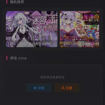
随机推荐
【PC / 汉化】迷宫都市庇护所 / 迷宮都市アサイラム
【PC / 汉化】死神商
评论
共56条
请登录后发表评论
登录
注册