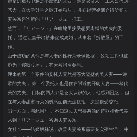
越是沉迷其中越是不应该的东西，越是吸引人。 主人公·七井
苍大，在大学升学之际开始独居， 并在经营婚姻介绍所和夫
妻关系咨询所的「リアージュ」打工。
然而，「リアージュ」在暗地里接受想要离婚的丈夫的委
托， 通过让妻子出轨来促成离婚，从事着「拆散屋」的工
作。
由于成功的条件是与人妻的性行为录像数据， 这项工作也被
称为「寝取り屋」，苍大被指名参与。
迎来的第一个案件的委托人竟然是苍大隔壁的美人妻——诗
歌的丈夫， 第二个委托人也是住在附近的开朗人妻——希代
美的丈夫。 目标的两人都是苍大认识的人，他感到困惑， 但
在与人妻甜蜜行为的诱惑面前无法抗拒，决定接受委托。
另一方面，与此同时， 不知道丈夫想要离婚的诗歌和希代美
来到「リアージュ」咨询夫妻关系。
女社长——结姬解释说，改善夫妻关系需要充实夜生活， 并