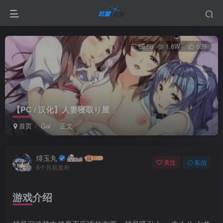
56
1.8W+
639
【PC / 汉化】人妻寝取り屋
首页
Gal
正文
绯玉丸
关注
私信
6个月前发布
游戏介绍