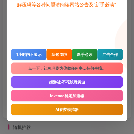
解压码等各种问题请阅读网站公告及“新手必读”
©
版权声明
1 · 内容来源于网络，仅供学习交流，请下载后24小时进行删除
2 · 直播录播，请去汉化相关原地址查看和申请授权
3 · 转载请去原帖查看和申请授权，禁止转本站原档，请重新压制，切
勿用于商业用途！
4 · 如遇到内容侵权等问题，请邮箱联系管理员，将及时予以删除
5 · 所有言论和图片仅代表用户其自身，不代表网站立场
THE END
1小时内不显示
我知道啦
新手必读
广告合作
点一下，让AI老婆为你做任何事…任何事哦。
Gal
电脑游戏
姬游社-不花钱玩黄游
喜欢就支持一下吧
lovenao稳定加速器
点赞
1281
赞赏
收藏
2
AI春梦模拟器
随机推荐