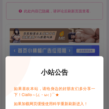
此处内容已隐藏，请评论后刷新页面查看.
小站公告
如果喜欢本站，请给身边的好朋友们多分享一
下！Ciallo～(∠・ω< )⌒★
如果加载网页缓慢使用科学重新刷新进入！