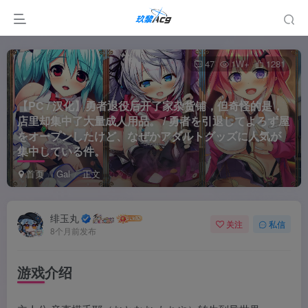
47
1W+
1281
【PC / 汉化】勇者退役后开了家杂货铺，但奇怪的是，
店里却集中了大量成人用品。 / 勇者を引退してよろず屋
をオープンしたけど、なぜかアダルトグッズに人気が
集中している件。
首页
Gal
正文
绯玉丸
关注
私信
8个月前发布
游戏介绍