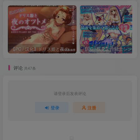
【PC / 汉化】ドリス姫と夜のオツトメ
评论
共47条
请登录后发表评论
登录
注册