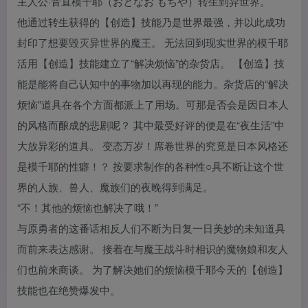
主人公·音直模千耶（おとなお もちや）转生到异世界。
他通过转生获得的【创造】技能乃是世界最强，并以此成功
封印了想要毁灭异世界的魔王。 无法回到现实世界的模千耶
活用【创造】技能建立了“解决烦恼”的杂货店。 【创造】技
能是能将自己认知中的事物加以再现的能力。杂货店的“解决
烦恼”道具在各个方面都派上了用场。可那是否会是因日本人
的风格而酿成的悲剧呢？ 其中最受好评的便是在“夜生活”中
大放异彩的道具。 变态万岁！席卷世界的究竟是日本风格还
是模千耶的性癖！？ 按要求制作的各种性○具不断让这个世
界的人族、兽人、魔族们的夜晚得到满足。
“不！其他的烦恼也解决了哦！”
与原勇者的这番话相反人们不断为日复一日美妙的未知道具
而前来表达感谢。 接着在与魔王战斗时相识的魔物娘和友人
们也前来商谈。 为了解决她们的烦恼模千耶今天的【创造】
技能也在绝赞爆发中。