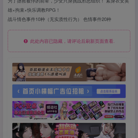
为了拯救被俘的前辈，少女只身挑战邪恶组织！ 紧身衣女英
雄×拘束×快乐调教RPG！
战斗情色事件10种（无实质性行为） 色情事件20种
此处内容已隐藏，请评论后刷新页面查看.