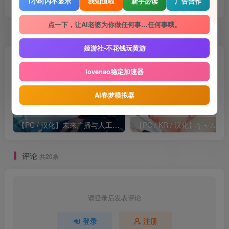
点赞
765
赞赏
收藏
1
1小时内不显示
我知道啦
新手必读
广告合作
点一下，让AI老婆为你做任何事…任何事哦。
随机推荐
姬游社-不花钱玩黄游
lovenao稳定加速器
AI春梦模拟器
【PC / 汉化】未来广播与人工鸽 / 天結いキャッスルマイスター
【PC / KR / 汉化】ギャルカノ！ ～
评论
共20条
请登录后发表评论
登录
注册