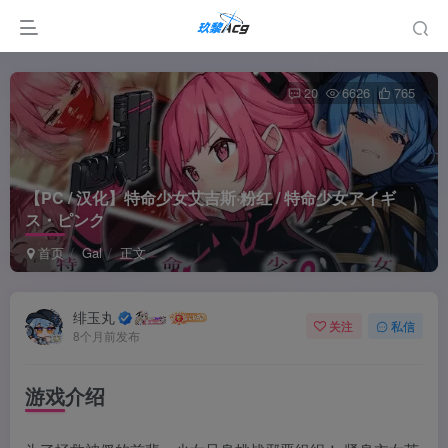
20
6626
765
【PC / 汉化】特命少女艾吉斯·粉红 / 特命少女アイギ
ス・ピンク
首页
Gal
正文
绯玉丸
关注
私信
8个月前发布
游戏介绍