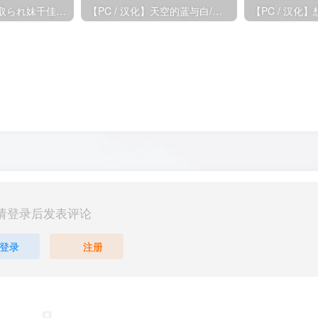
【PC / 汉化】寝取られ妹千佳～ツンデレな妹が自分の知らないうちに寝取られる～
【PC / 汉化】天空的蓝与白/如梭夏日 / 空の青と白と/瞬きの夏
【PC / 汉化
请登录后发表评论
登录
注册