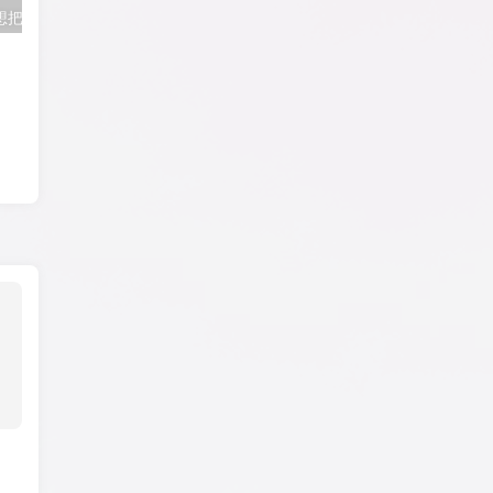
】想把心脏献给你
【PC / 汉化】帅气的我与100个女友！ / Handsome Me with 100 Girlfriends!
【PC / 汉