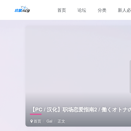
首页
论坛
分类
新人必
【PC / 汉化】职场恋爱指南2 / 働くオト
首页
Gal
正文