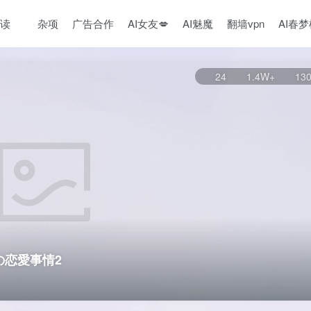
读
杂项
广告合作
AI女友💋
AI魅魔
翻墙vpn
AI春
24
1.4W+
13
ナの恋愛事情2