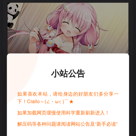
小站公告
此处内容已隐藏，请评论后刷新页面查看.
如果喜欢本站，请给身边的好朋友们多分享一
下！Ciallo～(∠・ω< )⌒★
如果加载网页缓慢使用科学重新刷新进入！
解压码等各种问题请阅读网站公告及“新手必读”