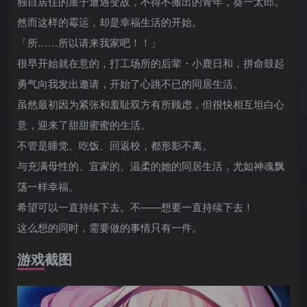
独自居住的屋子遭遇变故，不得不搬出的青年，葵一太郎。
然而这样的霉运，却是幸福生活的开始。
「所……所以请来我家吧！！」
很早开始就在意的，打工场所的后辈・小鹿日和，拼命鼓起
勇气向我发出邀请，开始了心跳不已的同居生活。
虽然最初因为紧张和羞耻双方有所顾虑，但很快相互坦白心
意，迎来了甜甜蜜蜜的生活。
不管是睡觉、吃饭、回返校，都形影不离。
与充满母性的、宜家的、温柔的她的同居生活，尤如神魂飘
荡一样幸福。
希望可以一直持续下去。不——想要一直持续下去！
这么想的同时，需要做的事情只有一件。
游戏截图