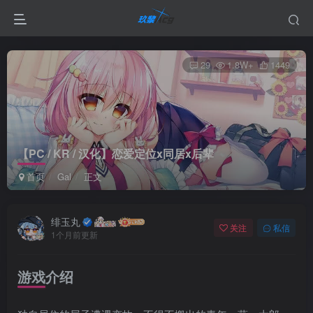
29
1.8W+
1449
【PC / KR / 汉化】恋爱定位x同居x后辈
首页
Gal
正文
绯玉丸
关注
私信
1个月前更新
游戏介绍