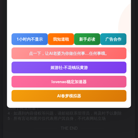
1小时内不显示
我知道啦
新手必读
广告合作
点一下，让AI老婆为你做任何事…任何事哦。
姬游社-不花钱玩黄游
lovenao稳定加速器
©
版权声明
1 · 内容来源于网络，仅供学习交流，请下载后24小时进行删除
AI春梦模拟器
2 · 直播录播，请去汉化相关原地址查看和申请授权
3 · 转载请去原帖查看和申请授权，禁止转本站原档，请重新压制，切
勿用于商业用途！
4 · 如遇到内容侵权等问题，请邮箱联系管理员，将及时予以删除
5 · 所有言论和图片仅代表用户其自身，不代表网站立场
THE END