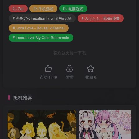
Gal
手机游戏
电脑游戏
# 恋爱定位Location Love同居×后辈
# ろけらぶ - 同棲×後輩
# Loca Love - Dousei x Kouhai
# Loca-Love: My Cute Roommate
喜欢就支持一下吧
点赞
1449
赞赏
收藏
6
随机推荐