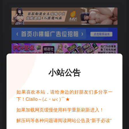
小站公告
如果喜欢本站，请给身边的好朋友们多分享一
下！Ciallo～(∠・ω< )⌒★
如果加载网页缓慢使用科学重新刷新进入！
©
版权声明
1 · 内容来源于网络，仅供学习交流，请下载后24小时进行删除
解压码等各种问题请阅读网站公告及“新手必读”
2 · 直播录播，请去汉化相关原地址查看和申请授权
3 · 转载请去原帖查看和申请授权，禁止转本站原档，请重新压制，切