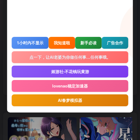
勿用于商业用途！
4 · 如遇到内容侵权等问题，请邮箱联系管理员，将及时予以删除
5 · 所有言论和图片仅代表用户其自身，不代表网站立场
THE END
1小时内不显示
我知道啦
新手必读
广告合作
Gal
电脑游戏
点一下，让AI老婆为你做任何事…任何事哦。
喜欢就支持一下吧
姬游社-不花钱玩黄游
点赞
1144
赞赏
收藏
2
lovenao稳定加速器
AI春梦模拟器
随机推荐