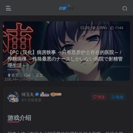
29
1.9W+
1144
【PC / 汉化】病房轶事 ～只有恶质护士存在的医院～ /
搾精病棟 ～性格最悪のナースしかいない病院で射精管
理生活～
首页
Gal
正文
绯玉丸
关注
私信
8个月前更新
游戏介绍