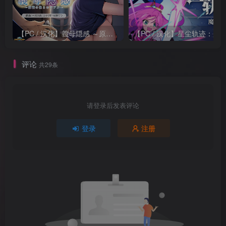
【PC / 汉化】義母隠感 ～原稿の後ろのリアル～
评论
共29条
请登录后发表评论
登录
注册