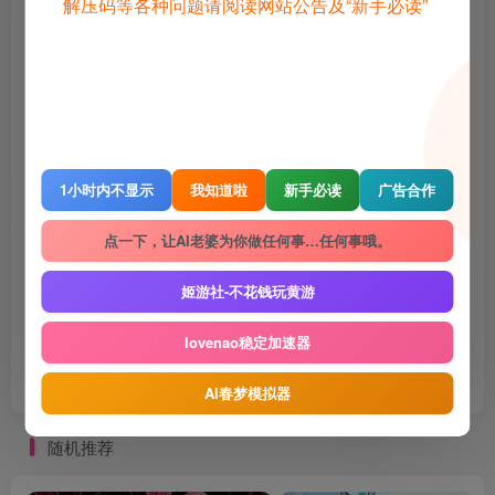
解压码等各种问题请阅读网站公告及“新手必读”
©
版权声明
1 · 内容来源于网络，仅供学习交流，请下载后24小时进行删除
2 · 直播录播，请去汉化相关原地址查看和申请授权
3 · 转载请去原帖查看和申请授权，禁止转本站原档，请重新压制，切
勿用于商业用途！
4 · 如遇到内容侵权等问题，请邮箱联系管理员，将及时予以删除
5 · 所有言论和图片仅代表用户其自身，不代表网站立场
THE END
1小时内不显示
我知道啦
新手必读
广告合作
Gal
电脑游戏
点一下，让AI老婆为你做任何事…任何事哦。
喜欢就支持一下吧
姬游社-不花钱玩黄游
lovenao稳定加速器
点赞
1613
赞赏
收藏
1
AI春梦模拟器
随机推荐