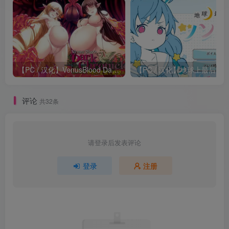
【PC / 汉化】VenusBlood DarkChronicle Episode:4 不死の主従と絶望の末路
【PC / 汉化】地球上最后的
评论
共32条
请登录后发表评论
登录
注册