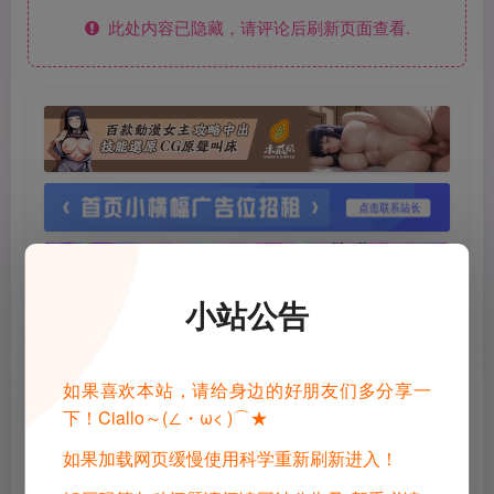
此处内容已隐藏，请评论后刷新页面查看.
小站公告
如果喜欢本站，请给身边的好朋友们多分享一
下！Ciallo～(∠・ω< )⌒★
如果加载网页缓慢使用科学重新刷新进入！