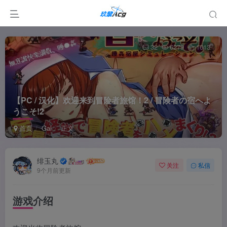
32
6279
1613
【PC / 汉化】欢迎来到冒险者旅馆！2 / 冒険者の宿へよ
うこそ!2
首页
Gal
正文
绯玉丸
关注
私信
9个月前更新
游戏介绍