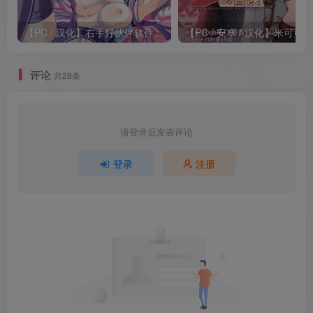
【PC / 汉化】右手好伙伴软件、和青梅竹马的少女们 / 右手がとまらない僕と、幼なじみの姉妹
评论
共28条
请登录后发表评论
登录
注册