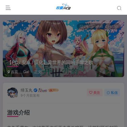
28
9946
1180
【PC / 安卓 / 汉化】异世界的回响千雪之歌
首页
Gal
正文
绯玉丸
关注
私信
9个月前发布
游戏介绍