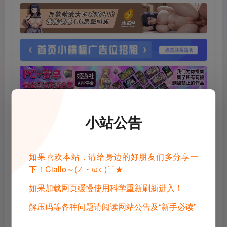
小站公告
如果喜欢本站，请给身边的好朋友们多分享一
下！Ciallo～(∠・ω< )⌒★
如果加载网页缓慢使用科学重新刷新进入！
©
版权声明
1 · 内容来源于网络，仅供学习交流，请下载后24小时进行删除
解压码等各种问题请阅读网站公告及“新手必读”
2 · 直播录播，请去汉化相关原地址查看和申请授权
3 · 转载请去原帖查看和申请授权，禁止转本站原档，请重新压制，切
勿用于商业用途！