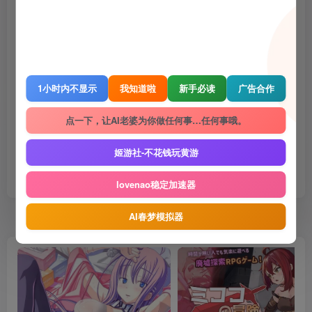
4 · 如遇到内容侵权等问题，请邮箱联系管理员，将及时予以删除
5 · 所有言论和图片仅代表用户其自身，不代表网站立场
THE END
Gal
手机游戏
电脑游戏
1小时内不显示
我知道啦
新手必读
广告合作
喜欢就支持一下吧
点一下，让AI老婆为你做任何事…任何事哦。
姬游社-不花钱玩黄游
点赞
1180
赞赏
收藏
2
lovenao稳定加速器
AI春梦模拟器
随机推荐