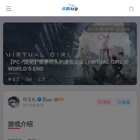
13
5265
2798
【PC / 汉化】世界尽头的虚拟女孩 / VIRTUAL GIRL @
WORLD’S END
首页
Gal
正文
绯玉丸
关注
私信
9个月前发布
游戏介绍