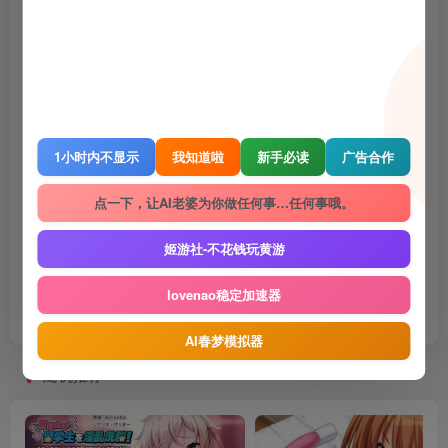
1 · 内容来源于网络，仅供学习交流，请下载后24小时进行删除
2 · 直播录播，请去汉化相关原地址查看和申请授权
3 · 转载请去原帖查看和申请授权，禁止转本站原档，请重新压制，切
勿用于商业用途！
4 · 如遇到内容侵权等问题，请邮箱联系管理员，将及时予以删除
5 · 所有言论和图片仅代表用户其自身，不代表网站立场
THE END
1小时内不显示
我知道啦
新手必读
广告合作
Gal
电脑游戏
点一下，让AI老婆为你做任何事…任何事哦。
喜欢就支持一下吧
姬游社-不花钱玩黄游
lovenao稳定加速器
点赞
2798
赞赏
收藏
5
AI春梦模拟器
随机推荐