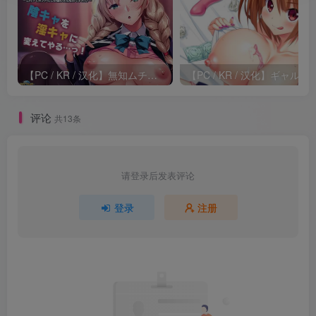
【PC / KR / 汉化】無知ムチ留学生を淫乱洗脳！ ～これってホントにこの国の文化なんですカ！？～ / 用鞭子洗脑无知留学生！～这难道就是这个国家的文化精髓吗？～
【PC / KR / 汉化】ギャルカノ！ ～
评论
共13条
请登录后发表评论
登录
注册