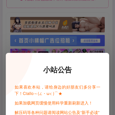
小站公告
如果喜欢本站，请给身边的好朋友们多分享一
下！Ciallo～(∠・ω< )⌒★
如果加载网页缓慢使用科学重新刷新进入！
解压码等各种问题请阅读网站公告及“新手必读”
©
版权声明